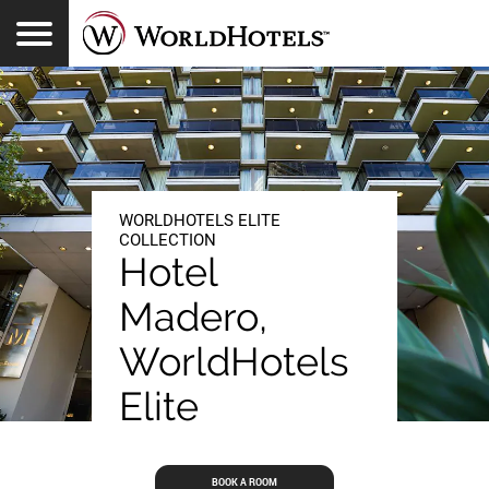
Toggle Navigation
登录
查找酒店
WORLDHOTELS REWARDS
特别优惠
体验
中文
WORLDHOTELS ELITE
COLLECTION
Hotel
Madero,
WorldHotels
Elite
BOOK A ROOM