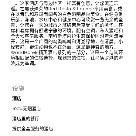
一。这家酒店与周边地区一样富有创意，让您流连忘
返。在屡获殊荣的Red Resto & Lounge享用美食，或
在以音乐和寿司而闻名的白色酒吧品尝美食。在健身俱
乐部，泳池，水疗中心和健身中心可欣赏一览无余的全
景，让您在一天的城市之旅结束后享受宁静的奢华。客
房和套房拥有舒适宁静的环境，配有空调，私人酒吧和
全天候客房服务。南科斯塔内拉生态保护区沿着河流展
开，这是一个广阔的鸟类鸣叫和泻湖绿地，在清晨，小
径安静，野生动物也不在外面，这是最神奇的地方。
WorldHotels精英酒店系列的一部分，这是一个与其环
境相匹配的住宿选择。规划您的住宿，让马德罗港的海
滨成为基调。
设施
酒店
100%无烟酒店
酒店里的餐厅
提供全套服务的酒店