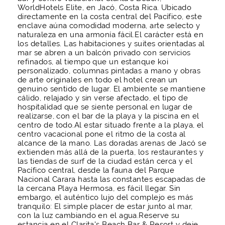
WorldHotels Elite, en Jacó, Costa Rica. Ubicado
directamente en la costa central del Pacífico, este
enclave aúna comodidad moderna, arte selecto y
naturaleza en una armonía fácil.El carácter está en
los detalles. Las habitaciones y suites orientadas al
mar se abren a un balcón privado con servicios
refinados, al tiempo que un estanque koi
personalizado, columnas pintadas a mano y obras
de arte originales en todo el hotel crean un
genuino sentido de lugar. El ambiente se mantiene
cálido, relajado y sin verse afectado, el tipo de
hospitalidad que se siente personal en lugar de
realizarse, con el bar de la playa y la piscina en el
centro de todo.Al estar situado frente a la playa, el
centro vacacional pone el ritmo de la costa al
alcance de la mano. Las doradas arenas de Jacó se
extienden más allá de la puerta, los restaurantes y
las tiendas de surf de la ciudad están cerca y el
Pacífico central, desde la fauna del Parque
Nacional Carara hasta las constantes escapadas de
la cercana Playa Hermosa, es fácil llegar. Sin
embargo, el auténtico lujo del complejo es más
tranquilo: El simple placer de estar junto al mar,
con la luz cambiando en el agua.Reserve su
estancia en el Clarita's Beach Bar & Resort y deje