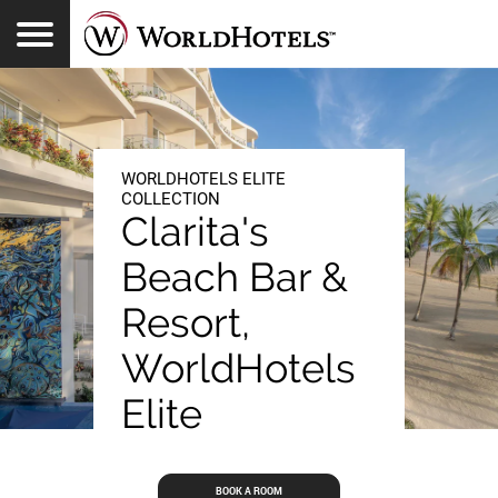
Toggle Navigation
INICIAR SESIÓN
DESCUBRIR HOTELES
WORLDHOTELS REWARDS
OFERTAS Y DESCUENTOS
EXPERIENCIAS
ESPAÑOL
WORLDHOTELS ELITE
COLLECTION
Clarita's
Beach Bar &
Resort,
WorldHotels
Elite
BOOK A ROOM