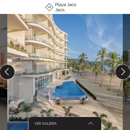
Playa Jaco
Jaco
,
VER GALERÍA
Ver galería
52