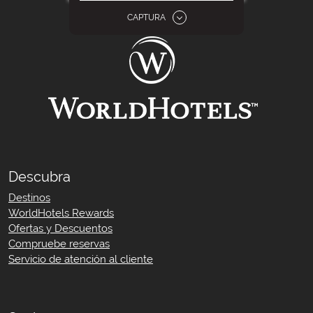
Exterior
5
CAPTURA
Vestíbulo
1
Habitaciones y suites
24
Reuniones y eventos
3
Instalaciones del hotel
6
Recreo y deporte
3
Restaurante / Salón
5
Descubra
Destinos
WorldHotels Rewards
Ofertas y Descuentos
Compruebe reservas
Servicio de atención al cliente